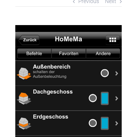
Previous
Next
View
Larger
Image